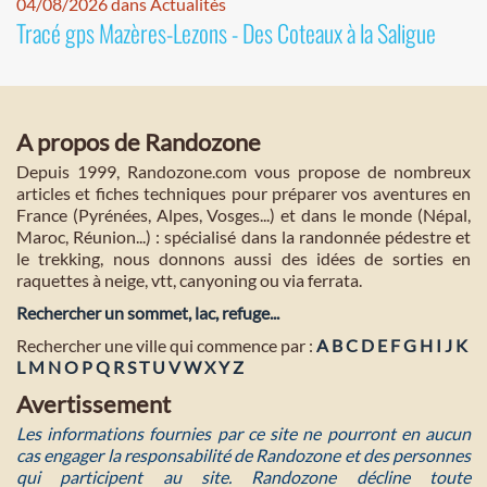
04/08/2026 dans Actualités
Tracé gps Mazères-Lezons - Des Coteaux à la Saligue
A propos de Randozone
Depuis 1999, Randozone.com vous propose de nombreux
articles et fiches techniques pour préparer vos aventures en
France (Pyrénées, Alpes, Vosges...) et dans le monde (Népal,
Maroc, Réunion...) : spécialisé dans la randonnée pédestre et
le trekking, nous donnons aussi des idées de sorties en
raquettes à neige, vtt, canyoning ou via ferrata.
Rechercher un sommet, lac, refuge...
Rechercher une ville qui commence par :
A
B
C
D
E
F
G
H
I
J
K
L
M
N
O
P
Q
R
S
T
U
V
W
X
Y
Z
Avertissement
Les informations fournies par ce site ne pourront en aucun
cas engager la responsabilité de Randozone et des personnes
qui participent au site. Randozone décline toute