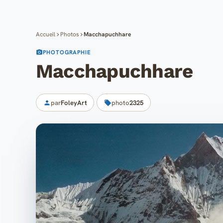
Accueil
Photos
Macchapuchhare
PHOTOGRAPHIE
Macchapuchhare
par
FoleyArt
photo
2325