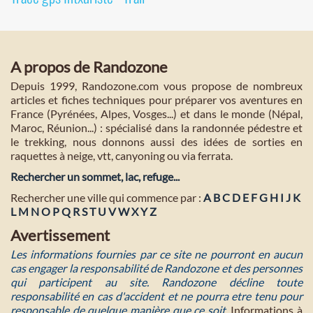
A propos de Randozone
Depuis 1999, Randozone.com vous propose de nombreux
articles et fiches techniques pour préparer vos aventures en
France (Pyrénées, Alpes, Vosges...) et dans le monde (Népal,
Maroc, Réunion...) : spécialisé dans la randonnée pédestre et
le trekking, nous donnons aussi des idées de sorties en
raquettes à neige, vtt, canyoning ou via ferrata.
Rechercher un sommet, lac, refuge...
Rechercher une ville qui commence par :
A
B
C
D
E
F
G
H
I
J
K
L
M
N
O
P
Q
R
S
T
U
V
W
X
Y
Z
Avertissement
Les informations fournies par ce site ne pourront en aucun
cas engager la responsabilité de Randozone et des personnes
qui participent au site. Randozone décline toute
responsabilité en cas d'accident et ne pourra etre tenu pour
responsable de quelque manière que ce soit
. Informations à