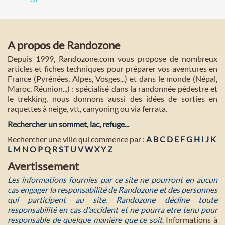
A propos de Randozone
Depuis 1999, Randozone.com vous propose de nombreux
articles et fiches techniques pour préparer vos aventures en
France (Pyrénées, Alpes, Vosges...) et dans le monde (Népal,
Maroc, Réunion...) : spécialisé dans la randonnée pédestre et
le trekking, nous donnons aussi des idées de sorties en
raquettes à neige, vtt, canyoning ou via ferrata.
Rechercher un sommet, lac, refuge...
Rechercher une ville qui commence par :
A
B
C
D
E
F
G
H
I
J
K
L
M
N
O
P
Q
R
S
T
U
V
W
X
Y
Z
Avertissement
Les informations fournies par ce site ne pourront en aucun
cas engager la responsabilité de Randozone et des personnes
qui participent au site. Randozone décline toute
responsabilité en cas d'accident et ne pourra etre tenu pour
responsable de quelque manière que ce soit
. Informations à