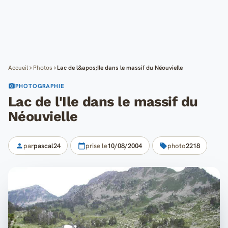
Cartes
Blog
Mon compte
Accueil
Photos
Lac de l&apos;Ile dans le massif du Néouvielle
PHOTOGRAPHIE
Lac de l'Ile dans le massif du
Néouvielle
par
pascal24
prise le
10/08/2004
photo
2218