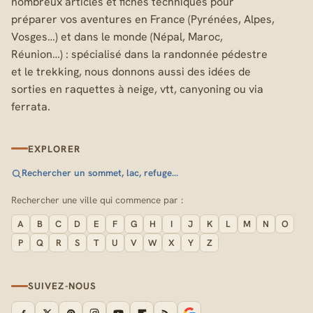
nombreux articles et fiches techniques pour
préparer vos aventures en France (Pyrénées, Alpes,
Vosges…) et dans le monde (Népal, Maroc,
Réunion…) : spécialisé dans la randonnée pédestre
et le trekking, nous donnons aussi des idées de
sorties en raquettes à neige, vtt, canyoning ou via
ferrata.
EXPLORER
Rechercher un sommet, lac, refuge…
Rechercher une ville qui commence par :
A
B
C
D
E
F
G
H
I
J
K
L
M
N
O
P
Q
R
S
T
U
V
W
X
Y
Z
SUIVEZ-NOUS