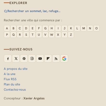
EXPLORER
Rechercher un sommet, lac, refuge…
Rechercher une ville qui commence par :
A
B
C
D
E
F
G
H
I
J
K
L
M
N
O
P
Q
R
S
T
U
V
W
X
Y
Z
SUIVEZ-NOUS
A propos du site
A la une
Flux RSS
Plan du site
Contactez-nous
Concepteur :
Xavier Argeles