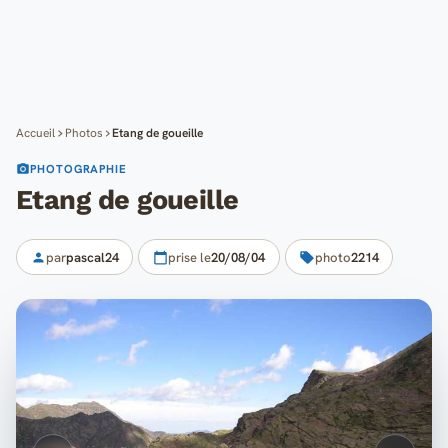
Cartes
Blog
Mon compte
Accueil
Photos
Etang de goueille
PHOTOGRAPHIE
Etang de goueille
par
pascal24
prise le
20/08/04
photo
2214