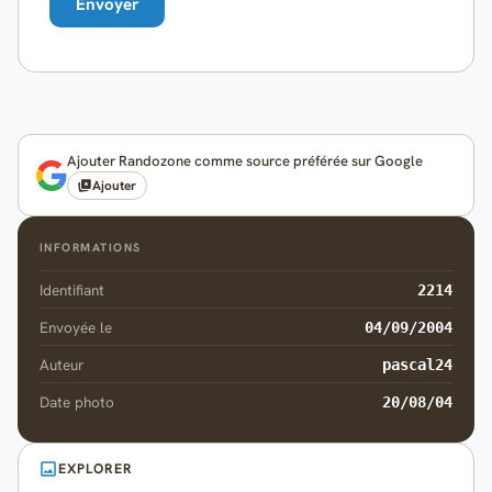
Ajouter Randozone comme source préférée sur Google
Ajouter
INFORMATIONS
Identifiant
2214
Envoyée le
04/09/2004
Auteur
pascal24
Date photo
20/08/04
EXPLORER