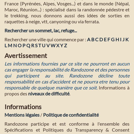
France (Pyrénées, Alpes, Vosges...) et dans le monde (Népal,
Maroc, Réunion...) : spécialisé dans la randonnée pédestre et
le trekking, nous donnons aussi des idées de sorties en
raquettes à neige, vtt, canyoning ou via ferrata.
Rechercher un sommet, lac, refuge...
Rechercher une ville qui commence par :
A
B
C
D
E
F
G
H
I
J
K
L
M
N
O
P
Q
R
S
T
U
V
W
X
Y
Z
Avertissement
Les informations fournies par ce site ne pourront en aucun
cas engager la responsabilité de Randozone et des personnes
qui participent au site. Randozone décline toute
responsabilité en cas d'accident et ne pourra etre tenu pour
responsable de quelque manière que ce soit
. Informations à
propos des
niveaux de difficulté
.
Informations
Mentions légales
/
Politique de confidentialité
Randozone participe et est conforme à l'ensemble des
Spécifications et Politiques du Transparency & Consent