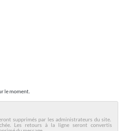
our le moment.
eront supprimés par les administrateurs du site.
chée. Les retours à la ligne seront convertis
pprimé du message.