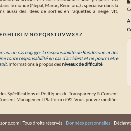
dans le monde (Népal, Maroc, Réunion...) : spécialisé dans la
C
s aussi des idées de sorties en raquettes à neige, vtt,
A 
C
F
G
H
I
J
K
L
M
N
O
P
Q
R
S
T
U
V
W
X
Y
Z
 en aucun cas engager la responsabilité de Randozone et des
ne toute responsabilité en cas d'accident et ne pourra etre
soit
. Informations à propos des
niveaux de difficulté
.
des Spécifications et Politiques du Transparency & Consent
 Consent Management Platform n°92. Vous pouvez modifier
ne.com | Tous droits réservés |
Données personnelles
| Déclara