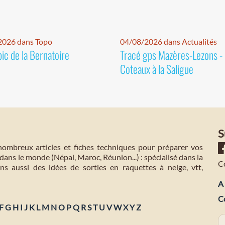
2026 dans Topo
04/08/2026 dans Actualités
pic de la Bernatoire
Tracé gps Mazères-Lezons -
Coteaux à la Saligue
S
mbreux articles et fiches techniques pour préparer vos
dans le monde (Népal, Maroc, Réunion...) : spécialisé dans la
C
s aussi des idées de sorties en raquettes à neige, vtt,
A 
C
F
G
H
I
J
K
L
M
N
O
P
Q
R
S
T
U
V
W
X
Y
Z