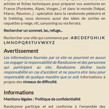
articles et fiches techniques pour préparer vos aventures en
France (Pyrénées, Alpes, Vosges...) et dans le monde (Népal,
Maroc, Réunion...) : spécialisé dans la randonnée pédestre et
le trekking, nous donnons aussi des idées de sorties en
raquettes à neige, vtt, canyoning ou via ferrata.
Rechercher un sommet, lac, refuge...
Rechercher une ville qui commence par :
A
B
C
D
E
F
G
H
I
J
K
L
M
N
O
P
Q
R
S
T
U
V
W
X
Y
Z
Avertissement
Les informations fournies par ce site ne pourront en aucun
cas engager la responsabilité de Randozone et des personnes
qui participent au site. Randozone décline toute
responsabilité en cas d'accident et ne pourra etre tenu pour
responsable de quelque manière que ce soit
. Informations à
propos des
niveaux de difficulté
.
Informations
Mentions légales
/
Politique de confidentialité
Randozone participe et est conforme à l'ensemble des