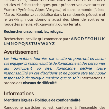
articles et fiches techniques pour préparer vos aventures en
France (Pyrénées, Alpes, Vosges...) et dans le monde (Népal,
Maroc, Réunion...) : spécialisé dans la randonnée pédestre et
le trekking, nous donnons aussi des idées de sorties en
raquettes à neige, vtt, canyoning ou via ferrata.
Rechercher un sommet, lac, refuge...
Rechercher une ville qui commence par :
A
B
C
D
E
F
G
H
I
J
K
L
M
N
O
P
Q
R
S
T
U
V
W
X
Y
Z
Avertissement
Les informations fournies par ce site ne pourront en aucun
cas engager la responsabilité de Randozone et des personnes
qui participent au site. Randozone décline toute
responsabilité en cas d'accident et ne pourra etre tenu pour
responsable de quelque manière que ce soit
. Informations à
propos des
niveaux de difficulté
.
Informations
Mentions légales
/
Politique de confidentialité
Randozone participe et est conforme à l'ensemble des