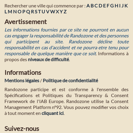
Rechercher une ville qui commence par :
A
B
C
D
E
F
G
H
I
J
K
L
M
N
O
P
Q
R
S
T
U
V
W
X
Y
Z
Avertissement
Les informations fournies par ce site ne pourront en aucun
cas engager la responsabilité de Randozone et des personnes
qui participent au site. Randozone décline toute
responsabilité en cas d'accident et ne pourra etre tenu pour
responsable de quelque manière que ce soit
. Informations à
propos des
niveaux de difficulté
.
Informations
Mentions légales
/
Politique de confidentialité
Randozone participe et est conforme à l'ensemble des
Spécifications et Politiques du Transparency & Consent
Framework de l'IAB Europe. Randozone utilise la Consent
Management Platform n°92. Vous pouvez modifier vos choix
à tout moment en
cliquant ici
.
Suivez-nous