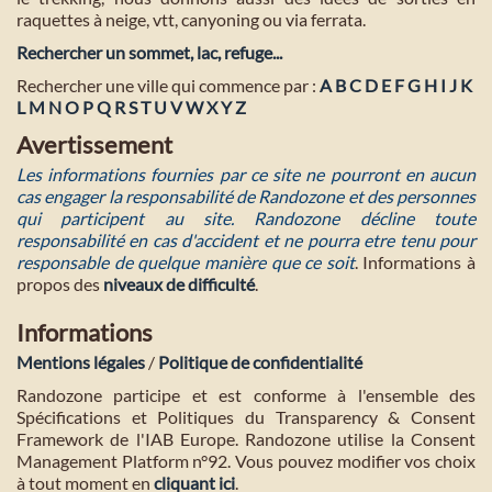
raquettes à neige, vtt, canyoning ou via ferrata.
Rechercher un sommet, lac, refuge...
Rechercher une ville qui commence par :
A
B
C
D
E
F
G
H
I
J
K
L
M
N
O
P
Q
R
S
T
U
V
W
X
Y
Z
Avertissement
Les informations fournies par ce site ne pourront en aucun
cas engager la responsabilité de Randozone et des personnes
qui participent au site. Randozone décline toute
responsabilité en cas d'accident et ne pourra etre tenu pour
responsable de quelque manière que ce soit
. Informations à
propos des
niveaux de difficulté
.
Informations
Mentions légales
/
Politique de confidentialité
Randozone participe et est conforme à l'ensemble des
Spécifications et Politiques du Transparency & Consent
Framework de l'IAB Europe. Randozone utilise la Consent
Management Platform n°92. Vous pouvez modifier vos choix
à tout moment en
cliquant ici
.