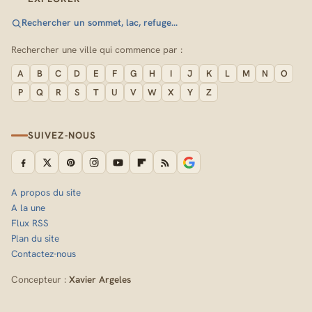
Rechercher un sommet, lac, refuge…
Rechercher une ville qui commence par :
A
B
C
D
E
F
G
H
I
J
K
L
M
N
O
P
Q
R
S
T
U
V
W
X
Y
Z
SUIVEZ-NOUS
A propos du site
A la une
Flux RSS
Plan du site
Contactez-nous
Concepteur :
Xavier Argeles