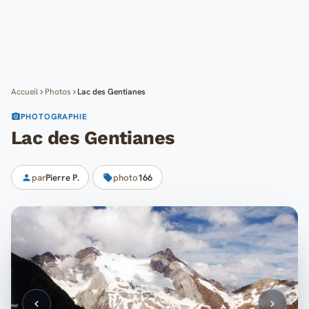
Cartes
Blog
Mon compte
Accueil
Photos
Lac des Gentianes
PHOTOGRAPHIE
Lac des Gentianes
par
Pierre P.
photo
166