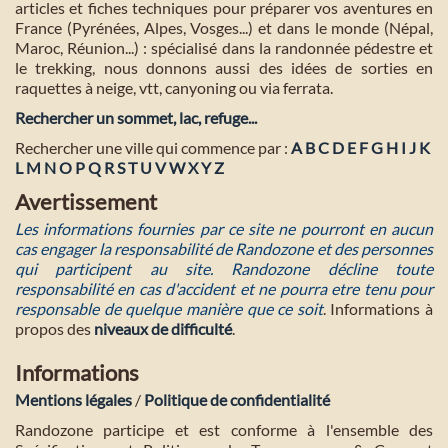
articles et fiches techniques pour préparer vos aventures en
France (Pyrénées, Alpes, Vosges...) et dans le monde (Népal,
Maroc, Réunion...) : spécialisé dans la randonnée pédestre et
le trekking, nous donnons aussi des idées de sorties en
raquettes à neige, vtt, canyoning ou via ferrata.
Rechercher un sommet, lac, refuge...
Rechercher une ville qui commence par :
A
B
C
D
E
F
G
H
I
J
K
L
M
N
O
P
Q
R
S
T
U
V
W
X
Y
Z
Avertissement
Les informations fournies par ce site ne pourront en aucun
cas engager la responsabilité de Randozone et des personnes
qui participent au site. Randozone décline toute
responsabilité en cas d'accident et ne pourra etre tenu pour
responsable de quelque manière que ce soit
. Informations à
propos des
niveaux de difficulté
.
Informations
Mentions légales
/
Politique de confidentialité
Randozone participe et est conforme à l'ensemble des