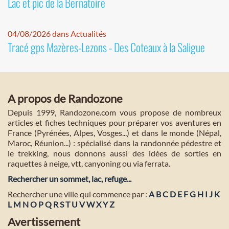
Lac et pic de la Bernatoire
04/08/2026 dans Actualités
Tracé gps Mazères-Lezons - Des Coteaux à la Saligue
A propos de Randozone
Depuis 1999, Randozone.com vous propose de nombreux
articles et fiches techniques pour préparer vos aventures en
France (Pyrénées, Alpes, Vosges...) et dans le monde (Népal,
Maroc, Réunion...) : spécialisé dans la randonnée pédestre et
le trekking, nous donnons aussi des idées de sorties en
raquettes à neige, vtt, canyoning ou via ferrata.
Rechercher un sommet, lac, refuge...
Rechercher une ville qui commence par :
A
B
C
D
E
F
G
H
I
J
K
L
M
N
O
P
Q
R
S
T
U
V
W
X
Y
Z
Avertissement