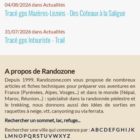
04/08/2026 dans Actualités
Tracé gps Mazères-Lezons - Des Coteaux à la Saligue
31/07/2026 dans Actualités
Tracé gps Intxuriste - Trail
A propos de Randozone
Depuis 1999, Randozone.com vous propose de nombreux
articles et fiches techniques pour préparer vos aventures en
France (Pyrénées, Alpes, Vosges...) et dans le monde (Népal,
Maroc, Réunion...) : spécialisé dans la randonnée pédestre et
le trekking, nous donnons aussi des idées de sorties en
raquettes à neige, vtt, canyoning ou via ferrata.
Rechercher un sommet, lac, refuge...
Rechercher une ville qui commence par :
A
B
C
D
E
F
G
H
I
J
K
L
M
N
O
P
Q
R
S
T
U
V
W
X
Y
Z