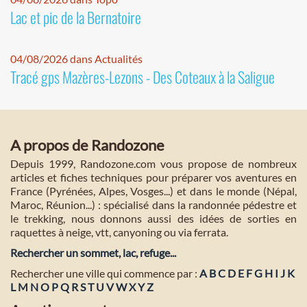
Lac et pic de la Bernatoire
04/08/2026 dans Actualités
Tracé gps Mazères-Lezons - Des Coteaux à la Saligue
A propos de Randozone
Depuis 1999, Randozone.com vous propose de nombreux
articles et fiches techniques pour préparer vos aventures en
France (Pyrénées, Alpes, Vosges...) et dans le monde (Népal,
Maroc, Réunion...) : spécialisé dans la randonnée pédestre et
le trekking, nous donnons aussi des idées de sorties en
raquettes à neige, vtt, canyoning ou via ferrata.
Rechercher un sommet, lac, refuge...
Rechercher une ville qui commence par :
A
B
C
D
E
F
G
H
I
J
K
L
M
N
O
P
Q
R
S
T
U
V
W
X
Y
Z