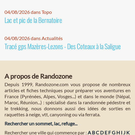
04/08/2026 dans Topo
Lac et pic de la Bernatoire
04/08/2026 dans Actualités
Tracé gps Mazères-Lezons - Des Coteaux à la Saligue
A propos de Randozone
Depuis 1999, Randozone.com vous propose de nombreux
articles et fiches techniques pour préparer vos aventures en
France (Pyrénées, Alpes, Vosges...) et dans le monde (Népal,
Maroc, Réunion...) : spécialisé dans la randonnée pédestre et
le trekking, nous donnons aussi des idées de sorties en
raquettes à neige, vtt, canyoning ou via ferrata.
Rechercher un sommet, lac, refuge...
Rechercher une ville qui commence par :
A
B
C
D
E
F
G
H
I
J
K