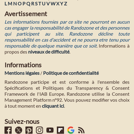
L
M
N
O
P
Q
R
S
T
U
V
W
X
Y
Z
Avertissement
Les informations fournies par ce site ne pourront en aucun
cas engager la responsabilité de Randozone et des personnes
qui participent au site. Randozone décline toute
responsabilité en cas d'accident et ne pourra etre tenu pour
responsable de quelque manière que ce soit
. Informations à
propos des
niveaux de difficulté
.
Informations
Mentions légales
/
Politique de confidentialité
Randozone participe et est conforme à l'ensemble des
Spécifications et Politiques du Transparency & Consent
Framework de l'IAB Europe. Randozone utilise la Consent
Management Platform n°92. Vous pouvez modifier vos choix
à tout moment en
cliquant ici
.
Suivez-nous