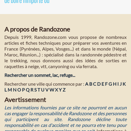
A propos de Randozone
Depuis 1999, Randozone.com vous propose de nombreux
articles et fiches techniques pour préparer vos aventures en
France (Pyrénées, Alpes, Vosges...) et dans le monde (Népal,
Maroc, Réunion...) : spécialisé dans la randonnée pédestre et
le trekking, nous donnons aussi des idées de sorties en
raquettes à neige, vtt, canyoning ou via ferrata.
Rechercher un sommet, lac, refuge...
Rechercher une ville qui commence par :
A
B
C
D
E
F
G
H
I
J
K
L
M
N
O
P
Q
R
S
T
U
V
W
X
Y
Z
Avertissement
Les informations fournies par ce site ne pourront en aucun
cas engager la responsabilité de Randozone et des personnes
qui participent au site. Randozone décline toute
responsabilité en cas d'accident et ne pourra etre tenu pour
responsable de quelque manière que ce soit
. Informations à