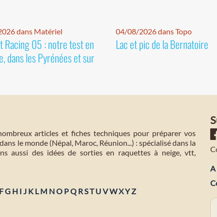
026 dans Matériel
04/08/2026 dans Topo
 Racing 05 : notre test en
Lac et pic de la Bernatoire
e, dans les Pyrénées et sur
S
mbreux articles et fiches techniques pour préparer vos
dans le monde (Népal, Maroc, Réunion...) : spécialisé dans la
C
s aussi des idées de sorties en raquettes à neige, vtt,
A 
C
F
G
H
I
J
K
L
M
N
O
P
Q
R
S
T
U
V
W
X
Y
Z