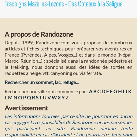
Tracé gps Mazères-Lezons - Des Coteaux à la Saligue
A propos de Randozone
Depuis 1999, Randozone.com vous propose de nombreux
articles et fiches techniques pour préparer vos aventures en
France (Pyrénées, Alpes, Vosges...) et dans le monde (Népal,
Maroc, Réunion...) : spécialisé dans la randonnée pédestre et
le trekking, nous donnons aussi des idées de sorties en
raquettes à neige, vtt, canyoning ou via ferrata.
Rechercher un sommet, lac, refuge...
Rechercher une ville qui commence par :
A
B
C
D
E
F
G
H
I
J
K
L
M
N
O
P
Q
R
S
T
U
V
W
X
Y
Z
Avertissement
Les informations fournies par ce site ne pourront en aucun
cas engager la responsabilité de Randozone et des personnes
qui participent au site. Randozone décline toute
responsabilité en cas d'accident et ne pourra etre tenu pour