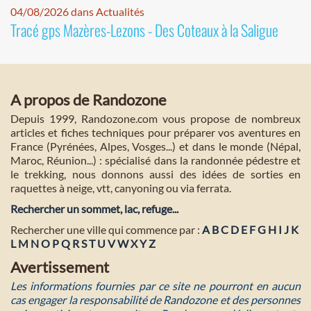
04/08/2026 dans Actualités
Tracé gps Mazères-Lezons - Des Coteaux à la Saligue
A propos de Randozone
Depuis 1999, Randozone.com vous propose de nombreux
articles et fiches techniques pour préparer vos aventures en
France (Pyrénées, Alpes, Vosges...) et dans le monde (Népal,
Maroc, Réunion...) : spécialisé dans la randonnée pédestre et
le trekking, nous donnons aussi des idées de sorties en
raquettes à neige, vtt, canyoning ou via ferrata.
Rechercher un sommet, lac, refuge...
Rechercher une ville qui commence par :
A
B
C
D
E
F
G
H
I
J
K
L
M
N
O
P
Q
R
S
T
U
V
W
X
Y
Z
Avertissement
Les informations fournies par ce site ne pourront en aucun
cas engager la responsabilité de Randozone et des personnes