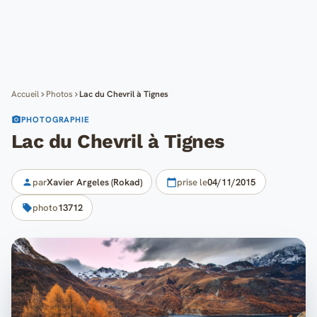
Cartes
Blog
Mon compte
Accueil
Photos
Lac du Chevril à Tignes
PHOTOGRAPHIE
Lac du Chevril à Tignes
par
Xavier Argeles (Rokad)
prise le
04/11/2015
photo
13712