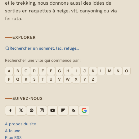
et le trekking, nous donnons aussi des idées de
sorties en raquettes à neige, vtt, canyoning ou via
ferrata.
EXPLORER
Rechercher un sommet, lac, refuge…
Rechercher une ville qui commence par :
A
B
C
D
E
F
G
H
I
J
K
L
M
N
O
P
Q
R
S
T
U
V
W
X
Y
Z
SUIVEZ-NOUS
A propos du site
A la une
Flux RSS