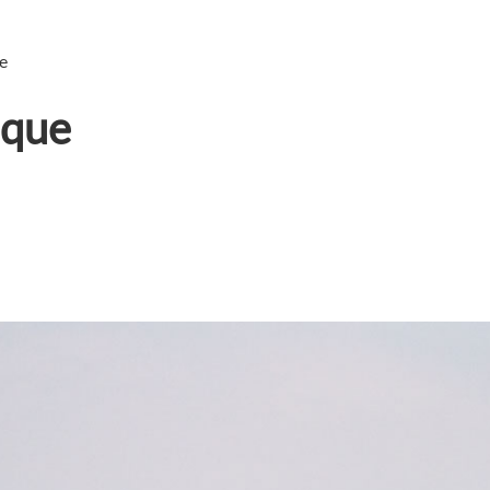
e
ique