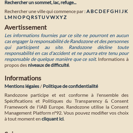
Rechercher un sommet, lac, refuge...
Rechercher une ville qui commence par :
A
B
C
D
E
F
G
H
I
J
K
L
M
N
O
P
Q
R
S
T
U
V
W
X
Y
Z
Avertissement
Les informations fournies par ce site ne pourront en aucun
cas engager la responsabilité de Randozone et des personnes
qui participent au site. Randozone décline toute
responsabilité en cas d'accident et ne pourra etre tenu pour
responsable de quelque manière que ce soit
. Informations à
propos des
niveaux de difficulté
.
Informations
Mentions légales
/
Politique de confidentialité
Randozone participe et est conforme à l'ensemble des
Spécifications et Politiques du Transparency & Consent
Framework de l'IAB Europe. Randozone utilise la Consent
Management Platform n°92. Vous pouvez modifier vos choix
à tout moment en
cliquant ici
.