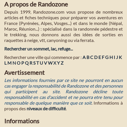
A propos de Randozone
Depuis 1999, Randozone.com vous propose de nombreux
articles et fiches techniques pour préparer vos aventures en
France (Pyrénées, Alpes, Vosges...) et dans le monde (Népal,
Maroc, Réunion...) : spécialisé dans la randonnée pédestre et
le trekking, nous donnons aussi des idées de sorties en
raquettes à neige, vtt, canyoning ou via ferrata.
Rechercher un sommet, lac, refuge...
Rechercher une ville qui commence par :
A
B
C
D
E
F
G
H
I
J
K
L
M
N
O
P
Q
R
S
T
U
V
W
X
Y
Z
Avertissement
Les informations fournies par ce site ne pourront en aucun
cas engager la responsabilité de Randozone et des personnes
qui participent au site. Randozone décline toute
responsabilité en cas d'accident et ne pourra etre tenu pour
responsable de quelque manière que ce soit
. Informations à
propos des
niveaux de difficulté
.
Informations