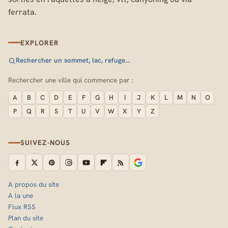
ferrata.
EXPLORER
Rechercher un sommet, lac, refuge…
Rechercher une ville qui commence par :
A
B
C
D
E
F
G
H
I
J
K
L
M
N
O
P
Q
R
S
T
U
V
W
X
Y
Z
SUIVEZ-NOUS
A propos du site
A la une
Flux RSS
Plan du site