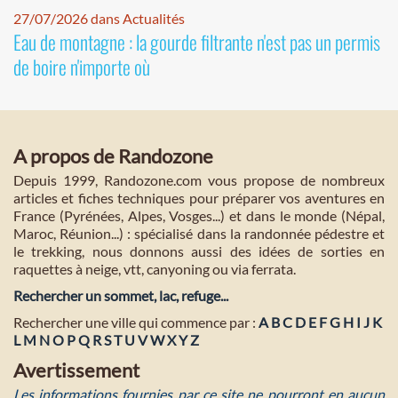
27/07/2026 dans Actualités
Eau de montagne : la gourde filtrante n'est pas un permis
de boire n'importe où
A propos de Randozone
Depuis 1999, Randozone.com vous propose de nombreux
articles et fiches techniques pour préparer vos aventures en
France (Pyrénées, Alpes, Vosges...) et dans le monde (Népal,
Maroc, Réunion...) : spécialisé dans la randonnée pédestre et
le trekking, nous donnons aussi des idées de sorties en
raquettes à neige, vtt, canyoning ou via ferrata.
Rechercher un sommet, lac, refuge...
Rechercher une ville qui commence par :
A
B
C
D
E
F
G
H
I
J
K
L
M
N
O
P
Q
R
S
T
U
V
W
X
Y
Z
Avertissement
Les informations fournies par ce site ne pourront en aucun