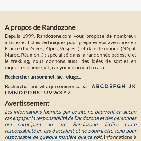
A propos de Randozone
Depuis 1999, Randozone.com vous propose de nombreux
articles et fiches techniques pour préparer vos aventures en
France (Pyrénées, Alpes, Vosges...) et dans le monde (Népal,
Maroc, Réunion...) : spécialisé dans la randonnée pédestre et
le trekking, nous donnons aussi des idées de sorties en
raquettes à neige, vtt, canyoning ou via ferrata.
Rechercher un sommet, lac, refuge...
Rechercher une ville qui commence par :
A
B
C
D
E
F
G
H
I
J
K
L
M
N
O
P
Q
R
S
T
U
V
W
X
Y
Z
Avertissement
Les informations fournies par ce site ne pourront en aucun
cas engager la responsabilité de Randozone et des personnes
qui participent au site. Randozone décline toute
responsabilité en cas d'accident et ne pourra etre tenu pour
responsable de quelque manière que ce soit
. Informations à