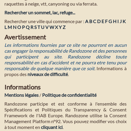
raquettes à neige, vtt, canyoning ou via ferrata.
Rechercher un sommet, lac, refuge...
Rechercher une ville qui commence par :
A
B
C
D
E
F
G
H
I
J
K
L
M
N
O
P
Q
R
S
T
U
V
W
X
Y
Z
Avertissement
Les informations fournies par ce site ne pourront en aucun
cas engager la responsabilité de Randozone et des personnes
qui participent au site. Randozone décline toute
responsabilité en cas d'accident et ne pourra etre tenu pour
responsable de quelque manière que ce soit
. Informations à
propos des
niveaux de difficulté
.
Informations
Mentions légales
/
Politique de confidentialité
Randozone participe et est conforme à l'ensemble des
Spécifications et Politiques du Transparency & Consent
Framework de l'IAB Europe. Randozone utilise la Consent
Management Platform n°92. Vous pouvez modifier vos choix
à tout moment en
cliquant ici
.