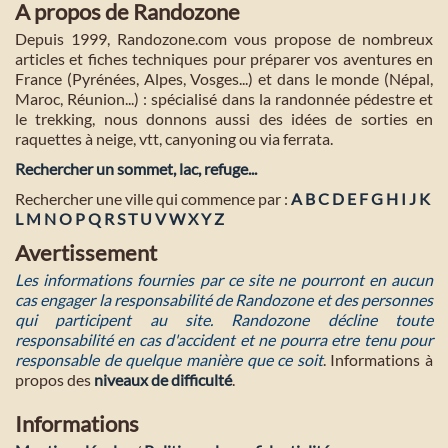
A propos de Randozone
Depuis 1999, Randozone.com vous propose de nombreux
articles et fiches techniques pour préparer vos aventures en
France (Pyrénées, Alpes, Vosges...) et dans le monde (Népal,
Maroc, Réunion...) : spécialisé dans la randonnée pédestre et
le trekking, nous donnons aussi des idées de sorties en
raquettes à neige, vtt, canyoning ou via ferrata.
Rechercher un sommet, lac, refuge...
Rechercher une ville qui commence par :
A
B
C
D
E
F
G
H
I
J
K
L
M
N
O
P
Q
R
S
T
U
V
W
X
Y
Z
Avertissement
Les informations fournies par ce site ne pourront en aucun
cas engager la responsabilité de Randozone et des personnes
qui participent au site. Randozone décline toute
responsabilité en cas d'accident et ne pourra etre tenu pour
responsable de quelque manière que ce soit
. Informations à
propos des
niveaux de difficulté
.
Informations