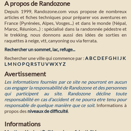
A propos de Randozone
Depuis 1999, Randozone.com vous propose de nombreux
articles et fiches techniques pour préparer vos aventures en
France (Pyrénées, Alpes, Vosges...) et dans le monde (Népal,
Maroc, Réunion...) : spécialisé dans la randonnée pédestre et
le trekking, nous donnons aussi des idées de sorties en
raquettes à neige, vtt, canyoning ou via ferrata.
Rechercher un sommet, lac, refuge...
Rechercher une ville qui commence par :
A
B
C
D
E
F
G
H
I
J
K
L
M
N
O
P
Q
R
S
T
U
V
W
X
Y
Z
Avertissement
Les informations fournies par ce site ne pourront en aucun
cas engager la responsabilité de Randozone et des personnes
qui participent au site. Randozone décline toute
responsabilité en cas d'accident et ne pourra etre tenu pour
responsable de quelque manière que ce soit
. Informations à
propos des
niveaux de difficulté
.
Informations