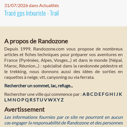
31/07/2026 dans Actualités
Tracé gps Intxuriste - Trail
A propos de Randozone
Depuis 1999, Randozone.com vous propose de nombreux
articles et fiches techniques pour préparer vos aventures en
France (Pyrénées, Alpes, Vosges...) et dans le monde (Népal,
Maroc, Réunion...) : spécialisé dans la randonnée pédestre et
le trekking, nous donnons aussi des idées de sorties en
raquettes à neige, vtt, canyoning ou via ferrata.
Rechercher un sommet, lac, refuge...
Rechercher une ville qui commence par :
A
B
C
D
E
F
G
H
I
J
K
L
M
N
O
P
Q
R
S
T
U
V
W
X
Y
Z
Avertissement
Les informations fournies par ce site ne pourront en aucun
cas engager la responsabilité de Randozone et des personnes