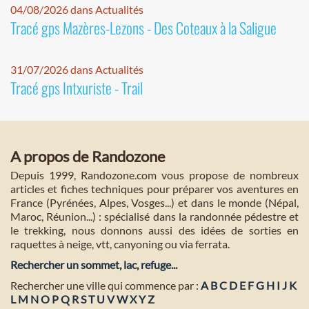
04/08/2026 dans Actualités
Tracé gps Mazères-Lezons - Des Coteaux à la Saligue
31/07/2026 dans Actualités
Tracé gps Intxuriste - Trail
A propos de Randozone
Depuis 1999, Randozone.com vous propose de nombreux
articles et fiches techniques pour préparer vos aventures en
France (Pyrénées, Alpes, Vosges...) et dans le monde (Népal,
Maroc, Réunion...) : spécialisé dans la randonnée pédestre et
le trekking, nous donnons aussi des idées de sorties en
raquettes à neige, vtt, canyoning ou via ferrata.
Rechercher un sommet, lac, refuge...
Rechercher une ville qui commence par :
A
B
C
D
E
F
G
H
I
J
K
L
M
N
O
P
Q
R
S
T
U
V
W
X
Y
Z