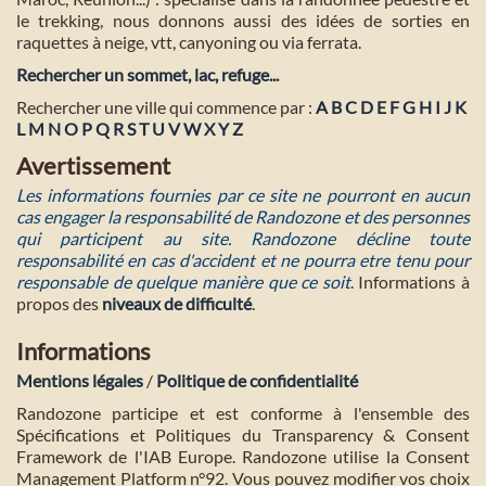
le trekking, nous donnons aussi des idées de sorties en
raquettes à neige, vtt, canyoning ou via ferrata.
Rechercher un sommet, lac, refuge...
Rechercher une ville qui commence par :
A
B
C
D
E
F
G
H
I
J
K
L
M
N
O
P
Q
R
S
T
U
V
W
X
Y
Z
Avertissement
Les informations fournies par ce site ne pourront en aucun
cas engager la responsabilité de Randozone et des personnes
qui participent au site. Randozone décline toute
responsabilité en cas d'accident et ne pourra etre tenu pour
responsable de quelque manière que ce soit
. Informations à
propos des
niveaux de difficulté
.
Informations
Mentions légales
/
Politique de confidentialité
Randozone participe et est conforme à l'ensemble des
Spécifications et Politiques du Transparency & Consent
Framework de l'IAB Europe. Randozone utilise la Consent
Management Platform n°92. Vous pouvez modifier vos choix