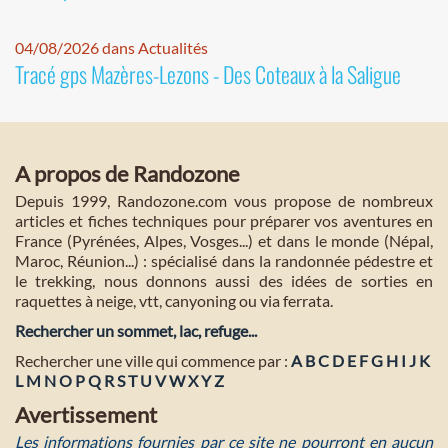
04/08/2026 dans Actualités
Tracé gps Mazères-Lezons - Des Coteaux à la Saligue
A propos de Randozone
Depuis 1999, Randozone.com vous propose de nombreux
articles et fiches techniques pour préparer vos aventures en
France (Pyrénées, Alpes, Vosges...) et dans le monde (Népal,
Maroc, Réunion...) : spécialisé dans la randonnée pédestre et
le trekking, nous donnons aussi des idées de sorties en
raquettes à neige, vtt, canyoning ou via ferrata.
Rechercher un sommet, lac, refuge...
Rechercher une ville qui commence par :
A
B
C
D
E
F
G
H
I
J
K
L
M
N
O
P
Q
R
S
T
U
V
W
X
Y
Z
Avertissement
Les informations fournies par ce site ne pourront en aucun