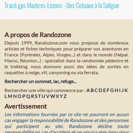
Tracé gps Mazères-Lezons - Des Coteaux à la Saligue
A propos de Randozone
Depuis 1999, Randozone.com vous propose de nombreux
articles et fiches techniques pour préparer vos aventures en
France (Pyrénées, Alpes, Vosges...) et dans le monde (Népal,
Maroc, Réunion...) : spécialisé dans la randonnée pédestre et
le trekking, nous donnons aussi des idées de sorties en
raquettes à neige, vtt, canyoning ou via ferrata.
Rechercher un sommet, lac, refuge...
Rechercher une ville qui commence par :
A
B
C
D
E
F
G
H
I
J
K
L
M
N
O
P
Q
R
S
T
U
V
W
X
Y
Z
Avertissement
Les informations fournies par ce site ne pourront en aucun
cas engager la responsabilité de Randozone et des personnes
qui participent au site. Randozone décline toute
responsabilité en cas d'accident et ne pourra etre tenu pour