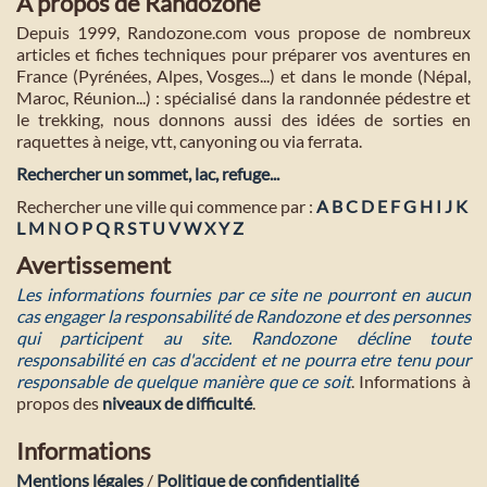
A propos de Randozone
Depuis 1999, Randozone.com vous propose de nombreux
articles et fiches techniques pour préparer vos aventures en
France (Pyrénées, Alpes, Vosges...) et dans le monde (Népal,
Maroc, Réunion...) : spécialisé dans la randonnée pédestre et
le trekking, nous donnons aussi des idées de sorties en
raquettes à neige, vtt, canyoning ou via ferrata.
Rechercher un sommet, lac, refuge...
Rechercher une ville qui commence par :
A
B
C
D
E
F
G
H
I
J
K
L
M
N
O
P
Q
R
S
T
U
V
W
X
Y
Z
Avertissement
Les informations fournies par ce site ne pourront en aucun
cas engager la responsabilité de Randozone et des personnes
qui participent au site. Randozone décline toute
responsabilité en cas d'accident et ne pourra etre tenu pour
responsable de quelque manière que ce soit
. Informations à
propos des
niveaux de difficulté
.
Informations
Mentions légales
/
Politique de confidentialité