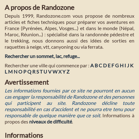
A propos de Randozone
Depuis 1999, Randozone.com vous propose de nombreux
articles et fiches techniques pour préparer vos aventures en
France (Pyrénées, Alpes, Vosges...) et dans le monde (Népal,
Maroc, Réunion...) : spécialisé dans la randonnée pédestre et
le trekking, nous donnons aussi des idées de sorties en
raquettes à neige, vtt, canyoning ou via ferrata.
Rechercher un sommet, lac, refuge...
Rechercher une ville qui commence par :
A
B
C
D
E
F
G
H
I
J
K
L
M
N
O
P
Q
R
S
T
U
V
W
X
Y
Z
Avertissement
Les informations fournies par ce site ne pourront en aucun
cas engager la responsabilité de Randozone et des personnes
qui participent au site. Randozone décline toute
responsabilité en cas d'accident et ne pourra etre tenu pour
responsable de quelque manière que ce soit
. Informations à
propos des
niveaux de difficulté
.
Informations