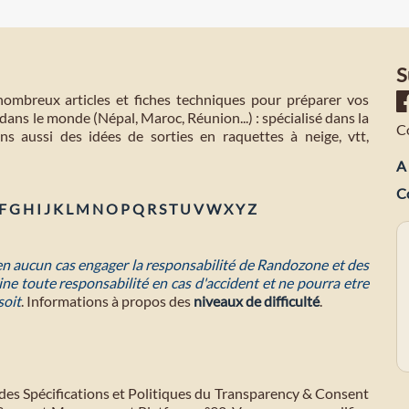
S
mbreux articles et fiches techniques pour préparer vos
dans le monde (Népal, Maroc, Réunion...) : spécialisé dans la
C
s aussi des idées de sorties en raquettes à neige, vtt,
A 
C
F
G
H
I
J
K
L
M
N
O
P
Q
R
S
T
U
V
W
X
Y
Z
 en aucun cas engager la responsabilité de Randozone et des
ne toute responsabilité en cas d'accident et ne pourra etre
soit
. Informations à propos des
niveaux de difficulté
.
des Spécifications et Politiques du Transparency & Consent