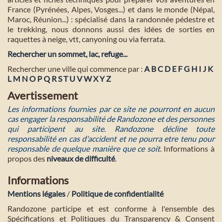
France (Pyrénées, Alpes, Vosges...) et dans le monde (Népal,
Maroc, Réunion...) : spécialisé dans la randonnée pédestre et
le trekking, nous donnons aussi des idées de sorties en
raquettes à neige, vtt, canyoning ou via ferrata.
Rechercher un sommet, lac, refuge...
Rechercher une ville qui commence par :
A
B
C
D
E
F
G
H
I
J
K
L
M
N
O
P
Q
R
S
T
U
V
W
X
Y
Z
Avertissement
Les informations fournies par ce site ne pourront en aucun
cas engager la responsabilité de Randozone et des personnes
qui participent au site. Randozone décline toute
responsabilité en cas d'accident et ne pourra etre tenu pour
responsable de quelque manière que ce soit
. Informations à
propos des
niveaux de difficulté
.
Informations
Mentions légales
/
Politique de confidentialité
Randozone participe et est conforme à l'ensemble des
Spécifications et Politiques du Transparency & Consent