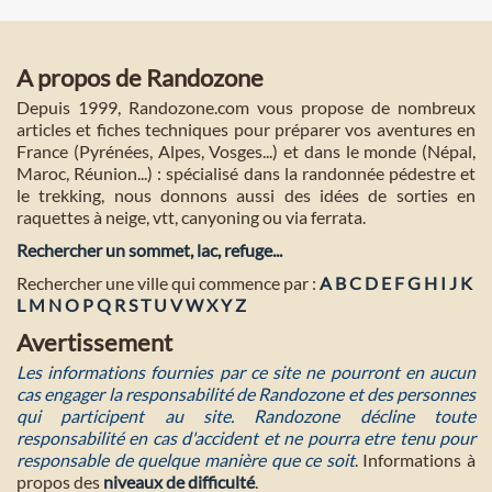
A propos de Randozone
Depuis 1999, Randozone.com vous propose de nombreux
articles et fiches techniques pour préparer vos aventures en
France (Pyrénées, Alpes, Vosges...) et dans le monde (Népal,
Maroc, Réunion...) : spécialisé dans la randonnée pédestre et
le trekking, nous donnons aussi des idées de sorties en
raquettes à neige, vtt, canyoning ou via ferrata.
Rechercher un sommet, lac, refuge...
Rechercher une ville qui commence par :
A
B
C
D
E
F
G
H
I
J
K
L
M
N
O
P
Q
R
S
T
U
V
W
X
Y
Z
Avertissement
Les informations fournies par ce site ne pourront en aucun
cas engager la responsabilité de Randozone et des personnes
qui participent au site. Randozone décline toute
responsabilité en cas d'accident et ne pourra etre tenu pour
responsable de quelque manière que ce soit
. Informations à
propos des
niveaux de difficulté
.