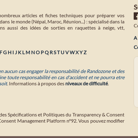
S
mbreux articles et fiches techniques pour préparer vos
dans le monde (Népal, Maroc, Réunion...) : spécialisé dans la
C
s aussi des idées de sorties en raquettes à neige, vtt,
A 
C
F
G
H
I
J
K
L
M
N
O
P
Q
R
S
T
U
V
W
X
Y
Z
 en aucun cas engager la responsabilité de Randozone et des
ne toute responsabilité en cas d'accident et ne pourra etre
soit
. Informations à propos des
niveaux de difficulté
.
des Spécifications et Politiques du Transparency & Consent
 Consent Management Platform n°92. Vous pouvez modifier