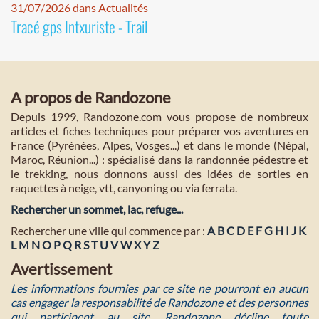
31/07/2026 dans Actualités
Tracé gps Intxuriste - Trail
A propos de Randozone
Depuis 1999, Randozone.com vous propose de nombreux
articles et fiches techniques pour préparer vos aventures en
France (Pyrénées, Alpes, Vosges...) et dans le monde (Népal,
Maroc, Réunion...) : spécialisé dans la randonnée pédestre et
le trekking, nous donnons aussi des idées de sorties en
raquettes à neige, vtt, canyoning ou via ferrata.
Rechercher un sommet, lac, refuge...
Rechercher une ville qui commence par :
A
B
C
D
E
F
G
H
I
J
K
L
M
N
O
P
Q
R
S
T
U
V
W
X
Y
Z
Avertissement
Les informations fournies par ce site ne pourront en aucun
cas engager la responsabilité de Randozone et des personnes
qui participent au site. Randozone décline toute