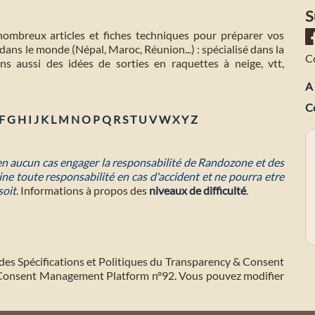
S
mbreux articles et fiches techniques pour préparer vos
dans le monde (Népal, Maroc, Réunion...) : spécialisé dans la
C
s aussi des idées de sorties en raquettes à neige, vtt,
A 
C
F
G
H
I
J
K
L
M
N
O
P
Q
R
S
T
U
V
W
X
Y
Z
 en aucun cas engager la responsabilité de Randozone et des
ne toute responsabilité en cas d'accident et ne pourra etre
soit
. Informations à propos des
niveaux de difficulté
.
des Spécifications et Politiques du Transparency & Consent
 Consent Management Platform n°92. Vous pouvez modifier