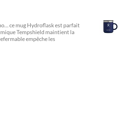
ino… ce mug Hydroflask est parfait
hermique Tempshield maintient la
 refermable empêche les