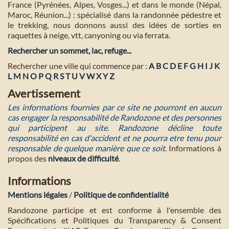
France (Pyrénées, Alpes, Vosges...) et dans le monde (Népal,
Maroc, Réunion...) : spécialisé dans la randonnée pédestre et
le trekking, nous donnons aussi des idées de sorties en
raquettes à neige, vtt, canyoning ou via ferrata.
Rechercher un sommet, lac, refuge...
Rechercher une ville qui commence par :
A
B
C
D
E
F
G
H
I
J
K
L
M
N
O
P
Q
R
S
T
U
V
W
X
Y
Z
Avertissement
Les informations fournies par ce site ne pourront en aucun
cas engager la responsabilité de Randozone et des personnes
qui participent au site. Randozone décline toute
responsabilité en cas d'accident et ne pourra etre tenu pour
responsable de quelque manière que ce soit
. Informations à
propos des
niveaux de difficulté
.
Informations
Mentions légales
/
Politique de confidentialité
Randozone participe et est conforme à l'ensemble des
Spécifications et Politiques du Transparency & Consent