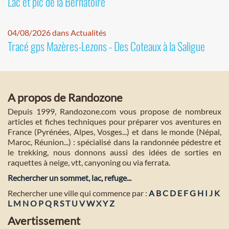
Lac et pic de la Bernatoire
04/08/2026 dans Actualités
Tracé gps Mazères-Lezons - Des Coteaux à la Saligue
A propos de Randozone
Depuis 1999, Randozone.com vous propose de nombreux
articles et fiches techniques pour préparer vos aventures en
France (Pyrénées, Alpes, Vosges...) et dans le monde (Népal,
Maroc, Réunion...) : spécialisé dans la randonnée pédestre et
le trekking, nous donnons aussi des idées de sorties en
raquettes à neige, vtt, canyoning ou via ferrata.
Rechercher un sommet, lac, refuge...
Rechercher une ville qui commence par :
A
B
C
D
E
F
G
H
I
J
K
L
M
N
O
P
Q
R
S
T
U
V
W
X
Y
Z
Avertissement