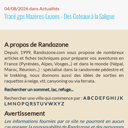
04/08/2026 dans Actualités
Tracé gps Mazères-Lezons - Des Coteaux à la Saligue
A propos de Randozone
Depuis 1999, Randozone.com vous propose de nombreux
articles et fiches techniques pour préparer vos aventures en
France (Pyrénées, Alpes, Vosges...) et dans le monde (Népal,
Maroc, Réunion...) : spécialisé dans la randonnée pédestre et
le trekking, nous donnons aussi des idées de sorties en
raquettes à neige, vtt, canyoning ou via ferrata.
Rechercher un sommet, lac, refuge...
Rechercher une ville qui commence par :
A
B
C
D
E
F
G
H
I
J
K
L
M
N
O
P
Q
R
S
T
U
V
W
X
Y
Z
Avertissement
Les informations fournies par ce site ne pourront en aucun
cas engager la responsabilité de Randozone et des personnes