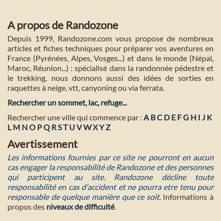
A propos de Randozone
Depuis 1999, Randozone.com vous propose de nombreux
articles et fiches techniques pour préparer vos aventures en
France (Pyrénées, Alpes, Vosges...) et dans le monde (Népal,
Maroc, Réunion...) : spécialisé dans la randonnée pédestre et
le trekking, nous donnons aussi des idées de sorties en
raquettes à neige, vtt, canyoning ou via ferrata.
Rechercher un sommet, lac, refuge...
Rechercher une ville qui commence par :
A
B
C
D
E
F
G
H
I
J
K
L
M
N
O
P
Q
R
S
T
U
V
W
X
Y
Z
Avertissement
Les informations fournies par ce site ne pourront en aucun
cas engager la responsabilité de Randozone et des personnes
qui participent au site. Randozone décline toute
responsabilité en cas d'accident et ne pourra etre tenu pour
responsable de quelque manière que ce soit
. Informations à
propos des
niveaux de difficulté
.